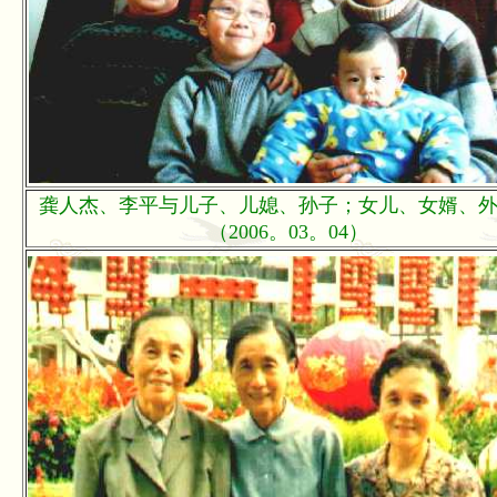
龚人杰、李平与儿子、儿媳、孙子；女儿、女婿、
（2006。03。04）