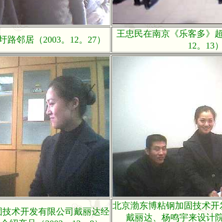
王忠民在南京《乐客多》超市
路邻居（2003。12。27）
12。13
北京渤东博粘钢加固技术开
固技术开发有限公司戴丽达经
戴丽达、杨鸣宇来设计