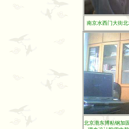
南京水西门大街北圩
北京渤东博粘钢加