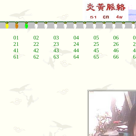
01
02
03
04
05
06
0
21
22
23
24
25
26
2
41
42
43
44
45
46
4
61
62
63
64
65
66
6