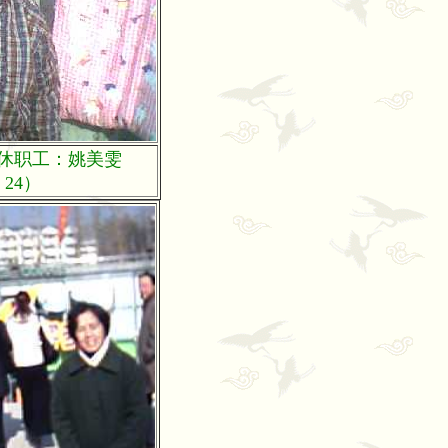
休职工：姚美雯
。24）