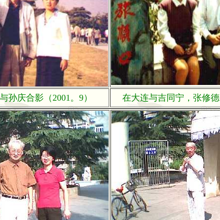
与孙庆合影（2001。9）
在大连与吉同宁，张修德合