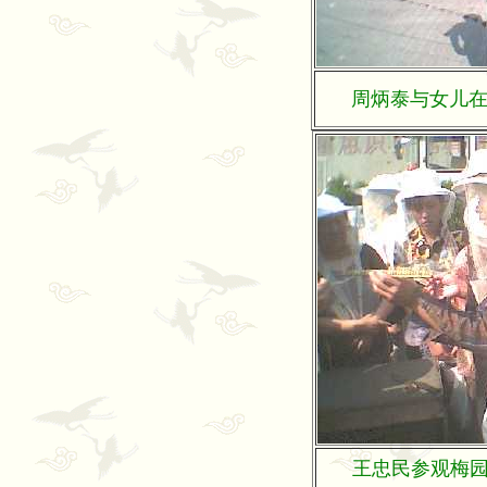
周炳泰与女儿在大
王忠民参观梅园养