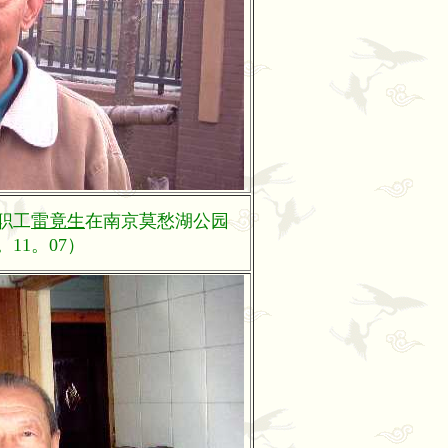
职工
雷竟生
在南京莫愁湖公园
5。11。07）