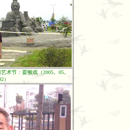
术节：耍猴戏（2005。05。
02）