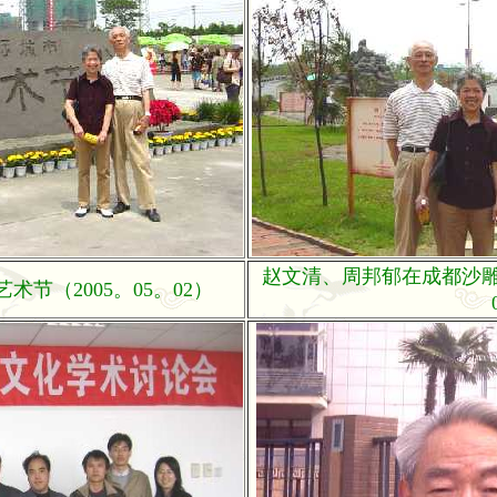
赵文清、周邦郁在成都沙雕艺
节（2005。05。02）