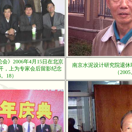
》2006年4月15日在北京
南京水泥设计研究院退休
开，上为专家会后留影纪念
（200
4。18）